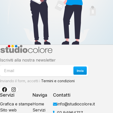
Iscriviti alla nostra newsletter
Invia
Inviando il form, accetti i
Termini e condizioni
Servizi
Naviga
Contatti
Grafica e stampe
Home
info@studiocolore.it
Sito web
Servizi
02 94964717