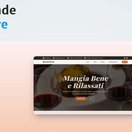
nde
re