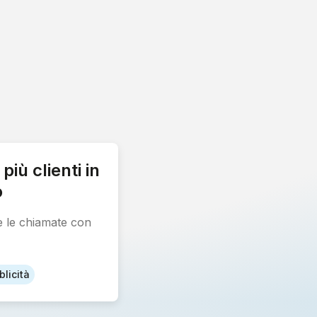
più clienti in
o
e le chiamate con
licità