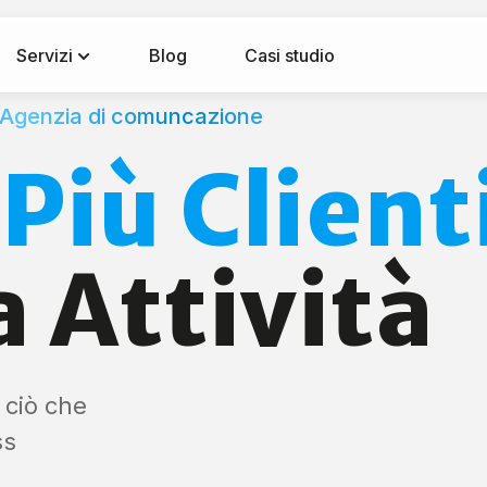
Servizi
Blog
Casi studio
Agenzia di comuncazione
o
Più Client
a Attività
 ciò che
ss